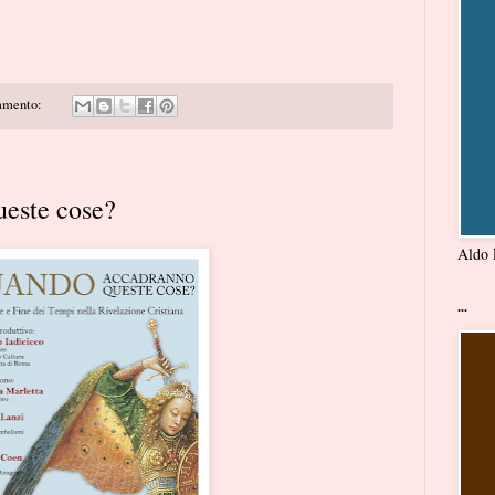
mmento:
este cose?
Aldo L
...