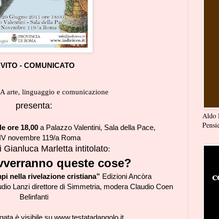
NVITO - COMUNICATO
arte, linguaggio e comunicazione
presenta:
Aldo 
Pensi
le ore 18,00
a Palazzo Valentini, Sala della Pace,
 IV novembre 119/a Roma
i Gianluca Marletta intitolato
:
verranno queste cose?
pi nella rivelazione cristiana”
Edizioni Ancòra
laudio Lanzi direttore di Simmetria, modera Claudio Coen
Belinfanti
gata è visibile su
www.testatadangolo.it