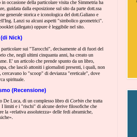
to in occasione della particolare visita che Simmetria ha
re, guidata dalla esposizione sul sito da parte dott.ssa
ne generale storica e iconologica del dott.Galiano e
ell'Ing. Lanzi su alcuni aspetti "simbolico geometrici".
booklet (allegato) oppure è leggibile nel sito.
(di Nick)
particolare sui "Tarocchi", decisamente al di fuori del
io che, negli ultimi cinquanta anni, ha creato un
lame. E' un articolo che prende spunto da un libro,
a, che lasciò attoniti i giornalisti presenti, i quali, non
 cercavano lo "scoop" di devianza "ereticale", dove
ca spirituale.
ismo (Recensione)
to De Luca, di un complesso libro di
Corbin
che tratta
limiti e i "rischi" di alcune derive filosofiche che
re la «relativa assolutezza» delle fedi abramiche,
siche».