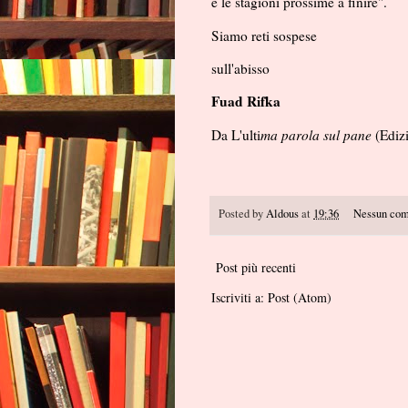
e le stagioni prossime a finire".
Siamo reti sospese
sull'abisso
Fuad Rifka
Da L'ulti
ma parola sul pane
(Edizi
Posted by
Aldous
at
19:36
Nessun co
Post più recenti
Iscriviti a:
Post (Atom)