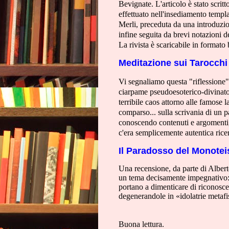
Bevignate. L'articolo è stato scrit
effettuato nell'insediamento templa
Merli, preceduta da una introduzio
infine seguita da brevi notazioni d
La rivista è scaricabile in formato 
Meditazione sui Tarocchi 
Vi segnaliamo questa "riflessione" 
ciarpame pseudoesoterico-divinator
terribile caos attorno alle famose 
comparso... sulla scrivania di un pap
conoscendo contenuti e argomenti,
c'era semplicemente autentica ricer
Il Paradosso del Monote
Una recensione, da parte di Alber
un tema decisamente impegnativo: I 
portano a dimenticare di riconosce
degenerandole in «idolatrie metafi
Buona lettura.