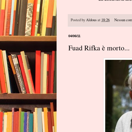
Posted by
Aldous
at
18:26
Nessun co
04/06/11
Fuad Rifka è morto...