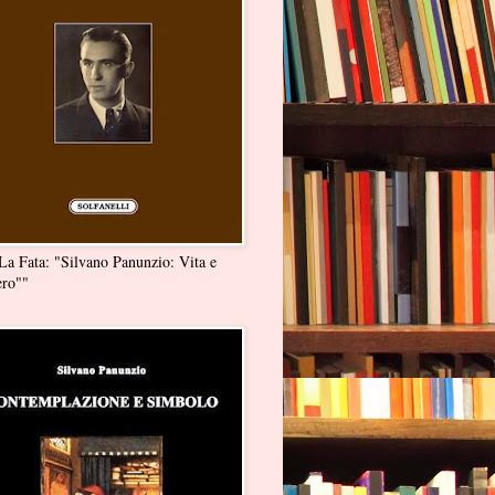
La Fata: "Silvano Panunzio: Vita e
ero""